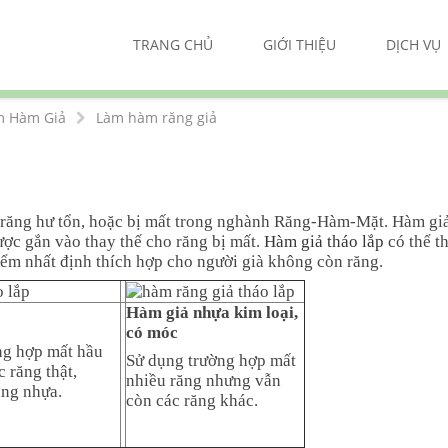
TRANG CHỦ
GIỚI THIỆU
DỊCH VỤ
m Hàm Giả
Làm hàm răng giả
 răng hư tổn, hoặc bị mất trong nghành Răng-Hàm-Mặt. Hàm gi
ợc gắn vào thay thế cho răng bị mất.
Hàm giả tháo lắp
có thể t
iểm nhất định thích hợp cho người già không còn răng.
Hàm giả nhựa kim loại,
có móc
ng hợp mất hầu
Sử dụng trường hợp mất
c răng thật,
nhiều răng nhưng vẫn
ằng nhựa.
còn các răng khác.