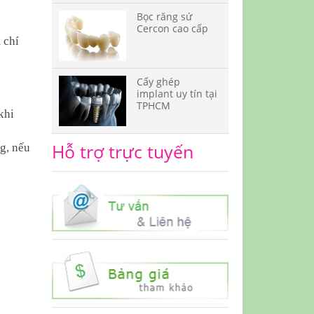
Bọc răng sứ
Cercon cao cấp
 chí
Cấy ghép
implant uy tín tại
TPHCM
khi
Hỗ trợ trực tuyến
ng, nếu