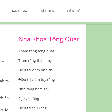
BẢNG GIÁ
ĐẶT HẸN
LIÊN HỆ
Nha Khoa Tổng Quát
Khám răng tổng quát
h
Trám răng thẩm mỹ
sĩ,
Điều trị viêm nha chu
Điểu trị viêm tủy răng
inh ra
Nhổ răng hàm số 8
khiến
Cạo vôi răng
Điều trị sâu răng
ng để