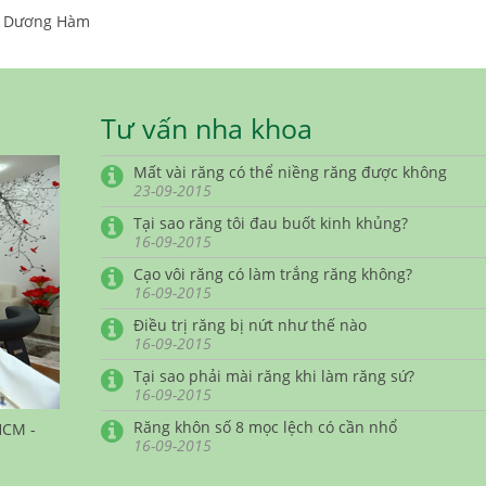
i Dương Hàm
Tư vấn nha khoa
Mất vài răng có thể niềng răng được không
23-09-2015
Tại sao răng tôi đau buốt kinh khủng?
16-09-2015
Cạo vôi răng có làm trắng răng không?
16-09-2015
Điều trị răng bị nứt như thế nào
16-09-2015
Tại sao phải mài răng khi làm răng sứ?
16-09-2015
Răng khôn số 8 mọc lệch có cần nhổ
HCM -
16-09-2015