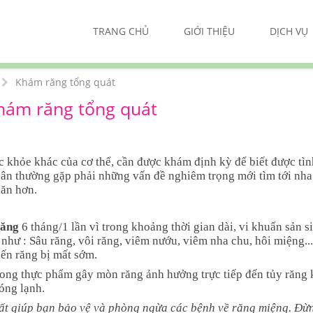
TRANG CHỦ
GIỚI THIỆU
DỊCH VỤ
Khám răng tổng quát
Khám răng tổng quát
 khỏe khác của cơ thể, cần được khám định kỳ để biết được tìn
hân thường gặp phải những vấn đề nghiêm trọng mới tìm tới nha 
hăn hơn.
răng
6 tháng/1 lần vì trong khoảng thời gian dài, vi khuẩn sản s
 như : Sâu răng, vôi răng, viêm nướu, viêm nha chu, hôi miệng...
ến răng bị mất sớm.
rong thực phẩm gây mòn răng ảnh hưởng trực tiếp đến tủy răng 
nóng lạnh.
ất giúp bạn bảo vệ và phòng ngừa các bệnh về răng miệng. Đừ