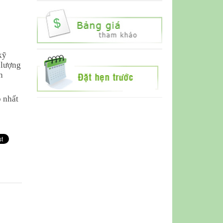
kỹ
 lượng
n
p nhất