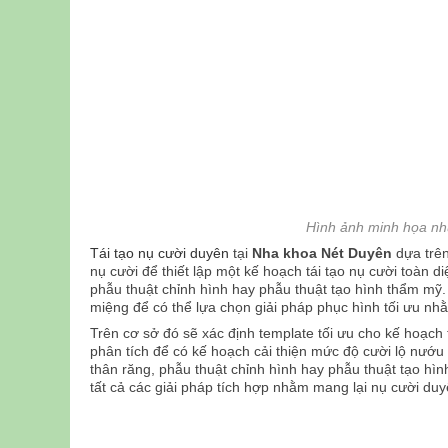
Hình ảnh minh họa nh
Tái tạo nụ cười duyên
tại
Nha khoa Nét Duyên
dựa trên
nụ cười để thiết lập một kế hoạch tái tạo nụ cười toàn d
phẫu thuật chỉnh hình hay phẫu thuật tạo hình thẩm mỹ.
miệng để có thể lựa chọn giải pháp phục hình tối ưu nhằ
Trên cơ sở đó sẽ xác định template tối ưu cho kế hoạc
phân tích để có kế hoạch cải thiện mức độ cười lộ nướu 
thân răng, phẫu thuật chỉnh hình hay phẫu thuật tạo hìn
tất cả các giải pháp tích hợp nhằm mang lại nụ cười duy