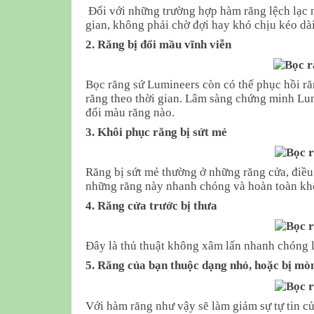
Đối với những trường hợp hàm răng lệch lạc n
gian, không phải chờ đợi hay khó chịu kéo dài
2.
Răng bị đổi mầu vĩnh viễn
Bọc răng sứ Lumineers còn có thể phục hồi r
răng theo thời gian. Lâm sàng chứng minh Lu
đổi màu răng nào.
3. Khôi phục răng bị sứt mẻ
Răng bị sứt mẻ thường ở những răng cửa, điều
những răng này nhanh chóng và hoàn toàn kh
4. Răng cửa trước bị thưa
Đây là thủ thuật không xâm lấn nhanh chóng lo
5. Răng của bạn thuộc dạng nhỏ, hoặc bị mò
Với hàm răng như vậy sẽ làm giảm sự tự tin củ