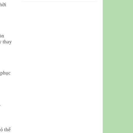
hời
òn
y thay
 phục
.
ó thể