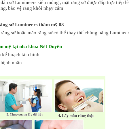
p
dán sứ Lumineers
siêu mỏng , mặt răng sứ được đắp trực tiêp l
ăng, bảo vệ răng khỏi nhạy cảm
răng sứ hoặc mão răng sứ có thể thay thế chúng bằng Lumineer
ẩm mỹ tại nha khoa Nét Duyên
à kế hoạch tài chính
g bệnh nhân