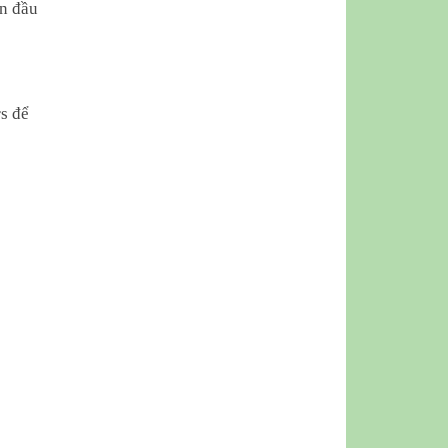
ên đầu
s để