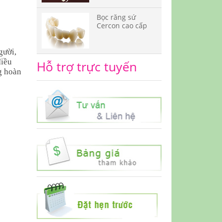
Bọc răng sứ
Cercon cao cấp
gười,
điều
Hỗ trợ trực tuyến
g hoàn