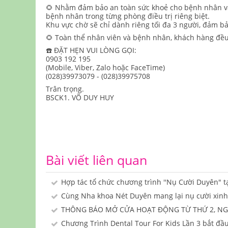
🌻 Nhằm đảm bảo an toàn sức khoẻ cho bệnh nhân và t
bệnh nhân trong từng phòng điều trị riêng biệt.
Khu vực chờ sẽ chỉ dành riêng tối đa 3 người, đảm
🌻 Toàn thể nhân viên và bệnh nhân, khách hàng đều
☎️ ĐẶT HẸN VUI LÒNG GỌI:
0903 192 195
(Mobile, Viber, Zalo hoặc FaceTime)
(028)39973079 - (028)39975708
Trân trọng.
BSCK1. VÕ DUY HUY
Bài viết liên quan
Hợp tác tổ chức chương trình ''Nụ Cười Duyên" t
Cùng Nha khoa Nét Duyên mang lại nụ cười xinh 
THÔNG BÁO MỞ CỬA HOẠT ĐỘNG TỪ THỨ 2, NGÀ
Chương Trình Dental Tour For Kids Lần 3 bắt đầ