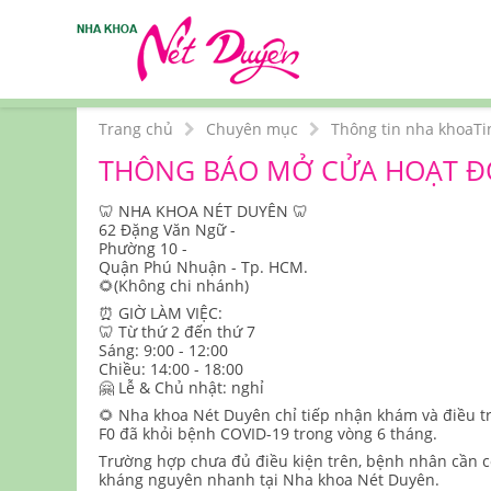
Trang chủ
Chuyên mục
Thông tin nha khoa
Ti
THÔNG BÁO MỞ CỬA HOẠT ĐỘ
🦷 NHA KHOA NÉT DUYÊN 🦷
62 Đặng Văn Ngữ -
Phường 10 -
Quận Phú Nhuận - Tp. HCM.
🌻(Không chi nhánh)
⏰ GIỜ LÀM VIỆC:
🦷 Từ thứ 2 đến thứ 7
Sáng: 9:00 - 12:00
Chiều: 14:00 - 18:00
🤗 Lễ & Chủ nhật: nghỉ
🌻 Nha khoa Nét Duyên chỉ tiếp nhận khám và điều tr
F0 đã khỏi bệnh COVID-19 trong vòng 6 tháng.
Trường hợp chưa đủ điều kiện trên, bệnh nhân cần có
kháng nguyên nhanh tại Nha khoa Nét Duyên.