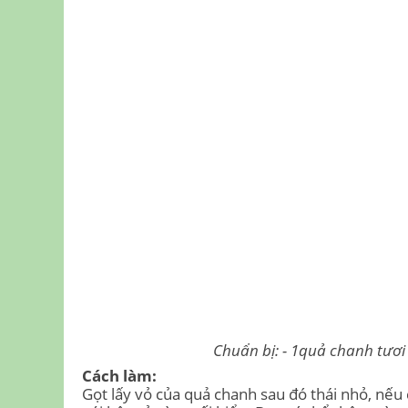
Chuẩn bị: - 1quả chanh tươi -
Cách làm:
Gọt lấy vỏ của quả chanh sau đó thái nhỏ, nếu