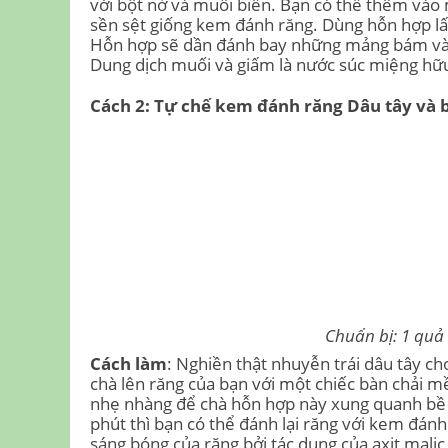
với bột nở và muối biển. Bạn có thể thêm vào
sền sệt giống kem đánh răng. Dùng hỗn hợp lấ
Hỗn hợp sẽ dần đánh bay những mảng bám và
Dung dịch muối và giấm là nước súc miệng hữu
Cách 2: Tự chế kem đánh răng Dâu tây và 
Chuẩn bị: 1 quả 
Cách làm
: Nghiền thật nhuyễn trái dâu tây ch
chà lên răng của bạn với một chiếc bàn chải 
nhẹ nhàng để chà hỗn hợp này xung quanh bề m
phút thì bạn có thể đánh lại răng với kem đán
sáng bóng của răng bởi tác dụng của axit mali